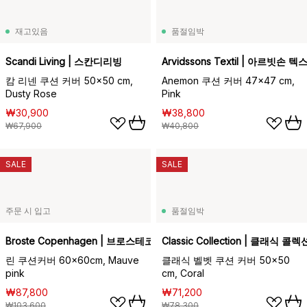
재고있음
품절임박
Scandi Living | 스칸디리빙
Arvidssons Textil | 아르빗손 
캄 리넨 쿠션 커버 50x50 cm,
Anemon 쿠션 커버 47x47 cm,
Dusty Rose
Pink
₩30,900
₩38,800
₩67,900
₩40,800
SALE
SALE
주문 시 입고
품절임박
Broste Copenhagen | 브로스테코펜하겐
Classic Collection | 클래식 콜렉
린 쿠션커버 60x60cm, Mauve
클래식 벨벳 쿠션 커버 50x50
pink
cm, Coral
₩87,800
₩71,200
₩103,600
₩78,300