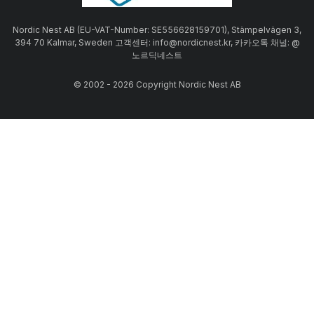
Nordic Nest AB (EU-VAT-Number: SE556628159701), Stämpelvägen 3,
394 70 Kalmar, Sweden 고객센터: info@nordicnest.kr, 카카오톡 채널: @
노르딕네스트
© 2002 - 2026 Copyright Nordic Nest AB