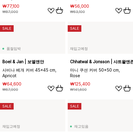
₩77,100
₩56,000
₩87,000
₩63,100
SALE
SALE
품절임박
재입고예정
Boel & Jan | 보엘앤얀
Chhatwal & Jonsson | 샤트왈
사비나 베개 커버 45x45 cm,
마니 쿠션 커버 50x50 cm,
Apricot
Rose
₩64,600
₩125,400
₩67,900
₩141,600
SALE
SALE
재입고예정
재고있음