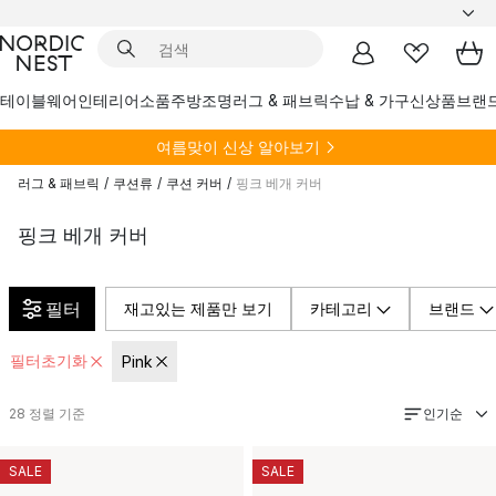
테이블웨어
인테리어소품
주방
조명
러그 & 패브릭
수납 & 가구
신상품
브랜
여름
맞이 신상 알아보기
러그 & 패브릭
/
쿠션류
/
쿠션 커버
/
핑크 베개 커버
핑크 베개 커버
필터
재고있는 제품만 보기
카테고리
브랜드
필터초기화
Pink
인기순
28
정렬 기준
SALE
SALE