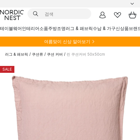
테이블웨어
인테리어소품
주방
조명
러그 & 패브릭
수납 & 가구
신상품
브랜
여름
맞이 신상 알아보기
러그 & 패브릭
/
쿠션류
/
쿠션 커버
/
린 쿠션커버 50x50cm
SALE