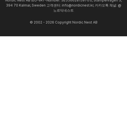
Nordic Nest AB (EU-VAT-Number: SE556628159701), Stämpelvägen 3,
394 70 Kalmar, Sweden 고객센터: info@nordicnest.kr, 카카오톡 채널: @
노르딕네스트
© 2002 - 2026 Copyright Nordic Nest AB