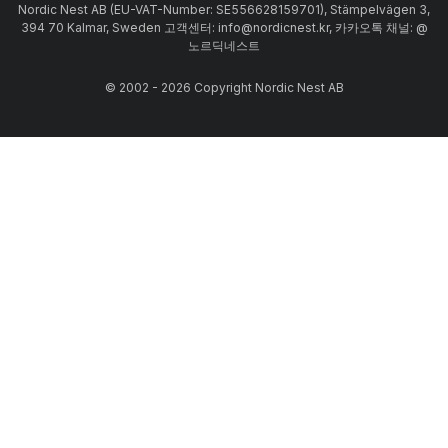
Nordic Nest AB (EU-VAT-Number: SE556628159701), Stämpelvägen 3,
394 70 Kalmar, Sweden 고객센터: info@nordicnest.kr, 카카오톡 채널: @
노르딕네스트
© 2002 - 2026 Copyright Nordic Nest AB