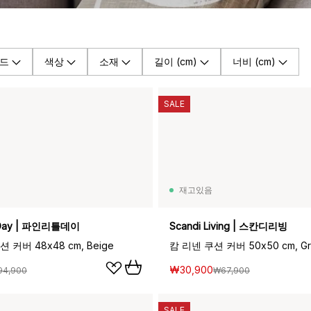
드
색상
소재
길이 (cm)
너비 (cm)
SALE
재고있음
le Day | 파인리틀데이
Scandi Living | 스칸디리빙
커버 48x48 cm, Beige
캄 리넨 쿠션 커버 50x50 cm, Gr
₩30,900
94,900
₩67,900
SALE