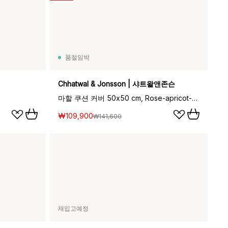
품절임박
Chhatwal & Jonsson | 샤트왈앤존슨
마할 쿠션 커버 50x50 cm, Rose-apricot-khaki-heaven blue
₩109,900
₩141,600
재입고예정