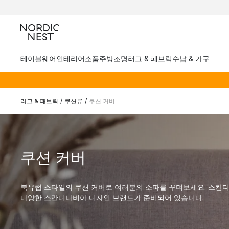
테이블웨어
인테리어소품
주방
조명
러그 & 패브릭
수납 & 가구
러그 & 패브릭
/
쿠션류
/
쿠션 커버
쿠션 커버
북유럽 스타일의 쿠션 커버로 여러분의 소파를 꾸며보세요. 스칸디
다양한 스칸디나비아 디자인 브랜드가 준비되어 있습니다.