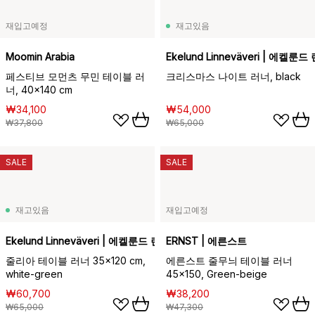
재입고예정
재고있음
Moomin Arabia
Ekelund Linneväveri | 에켈
페스티브 모먼츠 무민 테이블 러
크리스마스 나이트 러너, black
너, 40x140 cm
₩34,100
₩54,000
₩37,800
₩65,000
SALE
SALE
재고있음
재입고예정
Ekelund Linneväveri | 에켈룬드 린네바베리
ERNST | 에른스트
줄리아 테이블 러너 35x120 cm,
에른스트 줄무늬 테이블 러너
white-green
45x150, Green-beige
₩60,700
₩38,200
₩65,000
₩47,300