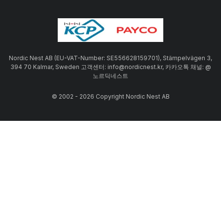
Nordic Nest AB (EU-VAT-Number: SE556628159701), Stämpelvägen 3,
394 70 Kalmar, Sweden 고객센터: info@nordicnest.kr, 카카오톡 채널: @
노르딕네스트
© 2002 - 2026 Copyright Nordic Nest AB