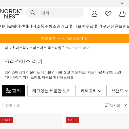
테이블웨어
인테리어소품
주방
조명
러그 & 패브릭
수납 & 가구
신상품
브랜
여름
맞이 신상 알아보기
러그 & 패브릭
/
크리스마스 텍스타일
/
크리스마스 러너
크리스마스 러너
크리스마스와 어울리는 테이블 러너를 찾고 계신가요? 지금 바로 다양한 스칸
디나비아 디자인 브랜드 제품을 확인해보세요.
필터
재고있는 제품만 보기
카테고리
브랜드
인기순
8
정렬 기준
SALE
SALE