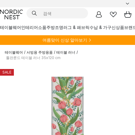
테이블웨어
인테리어소품
주방
조명
러그 & 패브릭
수납 & 가구
신상품
브랜
여름
맞이 신상 알아보기
테이블웨어
/
서빙용 주방용품
/
테이블 러너
/
튤판룬드 테이블 러너 35x120 cm
SALE