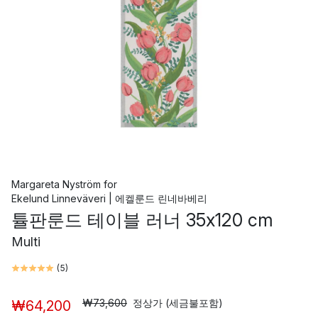
Margareta Nyström
for
Ekelund Linneväveri | 에켈룬드 린네바베리
튤판룬드 테이블 러너 35x120 cm
Multi
(
5
)
₩73,600
정상가 (세금불포함)
₩64,200