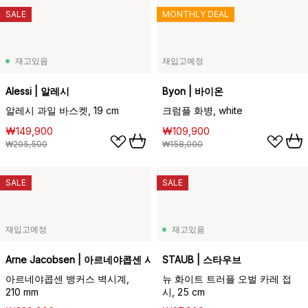
SALE
MONTHLY DEAL
재고있음
재입고예정
Alessi | 알레시
Byon | 바이온
알레시 과일 바스켓, 19 cm
크럼플 화병, white
₩149,900
₩109,900
₩205,500
₩158,000
SALE
SALE
재입고예정
재고있음
Arne Jacobsen | 아르네야콥센 시계
STAUB | 스타우브
아르네야콥센 뱅커스 벽시계,
뉴 화이트 트러플 오벌 카레 접
210 mm
시, 25 cm