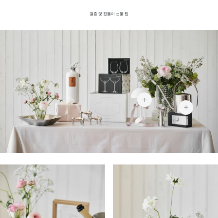
결혼 및 집들이 선물 팁
₩209,500
₩31