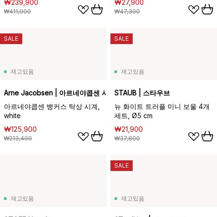
₩239,900
₩27,900
₩411,000
₩47,300
SALE
SALE
재고있음
재고있음
Arne Jacobsen | 아르네야콥센 시계
STAUB | 스타우브
아르네야콥센 뱅커스 탁상 시계,
뉴 화이트 트러플 미니 보울 4개
white
세트, Ø5 cm
₩125,900
₩21,900
₩213,400
₩37,800
SALE
재고있음
재고있음