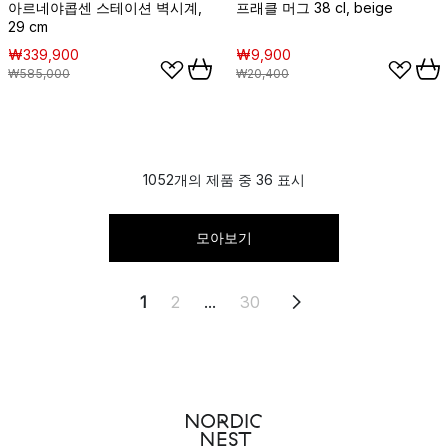
아르네야콥센 스테이션 벽시계,
프래클 머그 38 cl, beige
29 cm
₩339,900
₩9,900
₩585,000
₩20,400
1052개의 제품 중 36 표시
모아보기
1
2
...
30