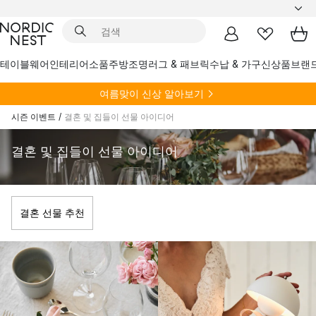
테이블웨어
인테리어소품
주방
조명
러그 & 패브릭
수납 & 가구
신상품
브랜
여름
맞이 신상 알아보기
시즌 이벤트
/
결혼 및 집들이 선물 아이디어
결혼 및 집들이 선물 아이디어
결혼 선물 추천