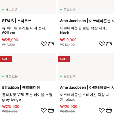
재고있음
품절임박
STAUB | 스타우브
Arne Jacobsen | 아르네야콥센 
뉴 화이트 트러플 디너 접시,
아르네야콥센 로만 탁상 시계,
Ø26 cm
black
₩25,900
₩119,900
₩41,000
₩213,400
SALE
SALE
재고있음
품절임박
&Tradition | 앤트레디션
Arne Jacobsen | 아르네야콥센 
플라워팟 VP9 무선 테이블 조명,
아르네야콥센 스테이션 탁상 시
grey beige
계, black
₩219,900
₩129,900
₩328,900
₩213,400