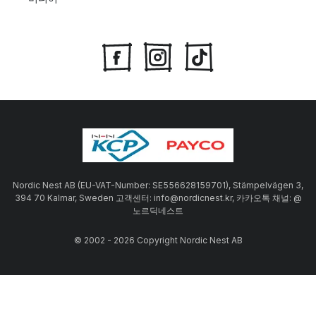
Nordic Nest AB (EU-VAT-Number: SE556628159701), Stämpelvägen 3,
394 70 Kalmar, Sweden 고객센터: info@nordicnest.kr, 카카오톡 채널: @
노르딕네스트
© 2002 - 2026 Copyright Nordic Nest AB