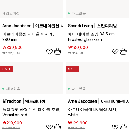
재입고예정
재고있음
Arne Jacobsen | 아르네야콥센 시계
Scandi Living | 스칸디리빙
아르네야콥센 시티홀 벽시계,
페어 테이블 조명 34.5 cm,
290 mm
Frosted glass-ash
₩339,900
₩180,000
₩585,000
₩264,100
SALE
SALE
재고있음
재고있음
&Tradition | 앤트레디션
Arne Jacobsen | 아르네야콥센 
플라워팟 VP9 무선 테이블 조명,
아르네야콥센 LK 탁상 시계,
Vermilion red
white
₩219,900
₩129,900
₩328,900
₩213,400