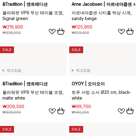
&Tradition | 앤트레디션
Arne Jacobsen | 아르네야콥센 
플라워팟 VP9 무선 테이블 조명,
아르네야콥센 시티홀 탁상 시계,
Signal green
sandy beige
₩219,900
₩125,900
₩328,900
₩213,400
SALE
SALE
재고있음
재고있음
&Tradition | 앤트레디션
OYOY | 오이오이
플라워팟 VP9 무선 테이블 조명,
토푸 서빙 소서 Ø20 cm, black-
matte white
white
₩209,500
₩99,700
₩328,900
₩142,200
SALE
SALE