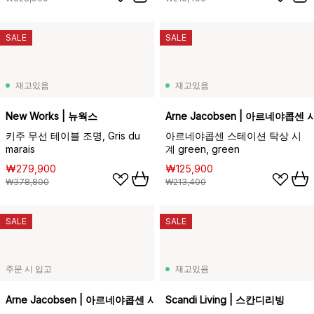
SALE
SALE
재고있음
재고있음
New Works | 뉴웍스
Arne Jacobsen | 아르네야콥센 
키주 무선 테이블 조명, Gris du
아르네야콥센 스테이션 탁상 시
marais
계 green, green
₩279,900
₩125,900
₩378,800
₩213,400
SALE
SALE
주문 시 입고
재고있음
Arne Jacobsen | 아르네야콥센 시계
Scandi Living | 스칸디리빙