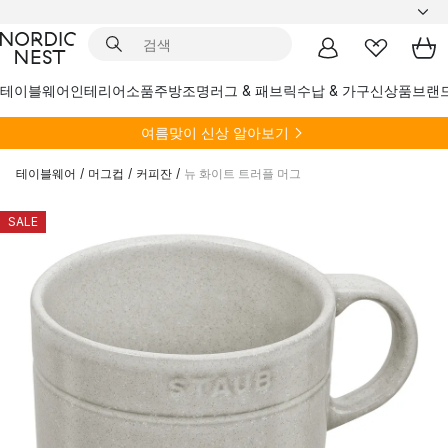
테이블웨어
인테리어소품
주방
조명
러그 & 패브릭
수납 & 가구
신상품
브랜
여름
맞이 신상 알아보기
테이블웨어
/
머그컵
/
커피잔
/
뉴 화이트 트러플 머그
SALE