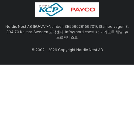
Nordic Nest AB (EU-VAT-Number: SE556628159701), Stämpelvägen 3,
394 70 Kalmar, Sweden 고객센터: info@nordicnest.kr, 카카오톡 채널: @
노르딕네스트
© 2002 - 2026 Copyright Nordic Nest AB