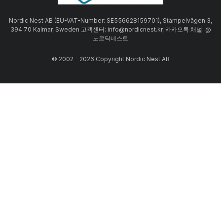
Nordic Nest AB (EU-VAT-Number: SE556628159701), Stämpelvägen 3,
394 70 Kalmar, Sweden 고객센터: info@nordicnest.kr, 카카오톡 채널: @
노르딕네스트
© 2002 - 2026 Copyright Nordic Nest AB