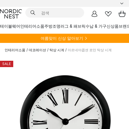
테이블웨어
인테리어소품
주방
조명
러그 & 패브릭
수납 & 가구
신상품
브랜
여름
맞이 신상 알아보기
인테리어소품
/
데코레이션
/
탁상 시계
/
아르네야콥센 로만 탁상 시계
SALE