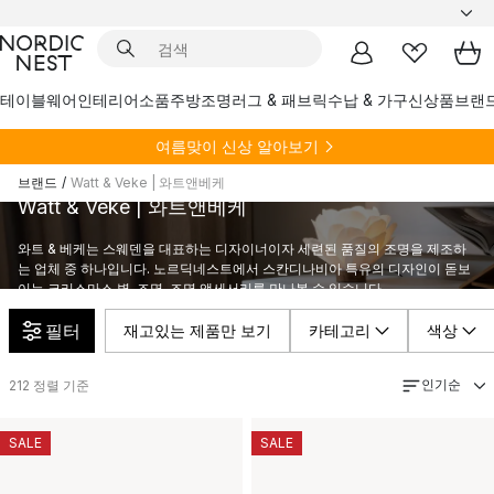
테이블웨어
인테리어소품
주방
조명
러그 & 패브릭
수납 & 가구
신상품
브랜
여름
맞이 신상 알아보기
브랜드
/
Watt & Veke | 와트앤베케
Watt & Veke | 와트앤베케
와트 & 베케는 스웨덴을 대표하는 디자이너이자 세련된 품질의 조명을 제조하
는 업체 중 하나입니다. 노르딕네스트에서 스칸디나비아 특유의 디자인이 돋보
이는 크리스마스 별, 조명, 조명 액세서리를 만나볼 수 있습니다.
필터
재고있는 제품만 보기
카테고리
색상
인기순
212
정렬 기준
SALE
SALE