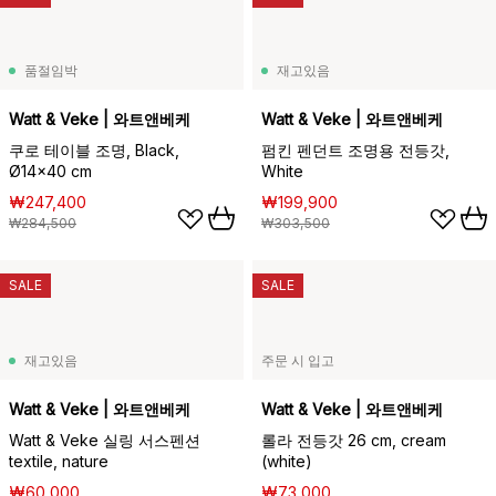
품절임박
재고있음
Watt & Veke | 와트앤베케
Watt & Veke | 와트앤베케
쿠로 테이블 조명, Black,
펌킨 펜던트 조명용 전등갓,
Ø14x40 cm
White
₩247,400
₩199,900
₩284,500
₩303,500
SALE
SALE
재고있음
주문 시 입고
Watt & Veke | 와트앤베케
Watt & Veke | 와트앤베케
Watt & Veke 실링 서스펜션
롤라 전등갓 26 cm, cream
textile, nature
(white)
₩60,000
₩73,000