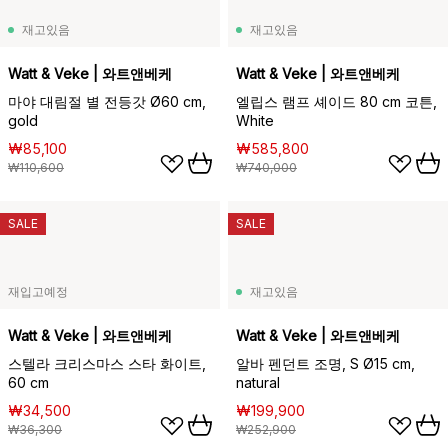
재고있음
재고있음
Watt & Veke | 와트앤베케
Watt & Veke | 와트앤베케
마야 대림절 별 전등갓 Ø60 cm,
엘립스 램프 셰이드 80 cm 코튼,
gold
White
₩85,100
₩585,800
₩110,600
₩740,000
SALE
SALE
재입고예정
재고있음
Watt & Veke | 와트앤베케
Watt & Veke | 와트앤베케
스텔라 크리스마스 스타 화이트,
알바 펜던트 조명, S Ø15 cm,
60 cm
natural
₩34,500
₩199,900
₩36,300
₩252,900