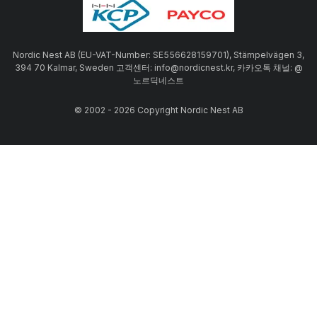
Nordic Nest AB (EU-VAT-Number: SE556628159701), Stämpelvägen 3,
394 70 Kalmar, Sweden 고객센터: info@nordicnest.kr, 카카오톡 채널: @
노르딕네스트
© 2002 - 2026 Copyright Nordic Nest AB