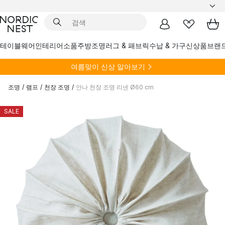
테이블웨어
인테리어소품
주방
조명
러그 & 패브릭
수납 & 가구
신상품
브랜
여름
맞이 신상 알아보기
조명
/
램프
/
천장 조명
/
안나 천장 조명 리넨 Ø60 cm
SALE