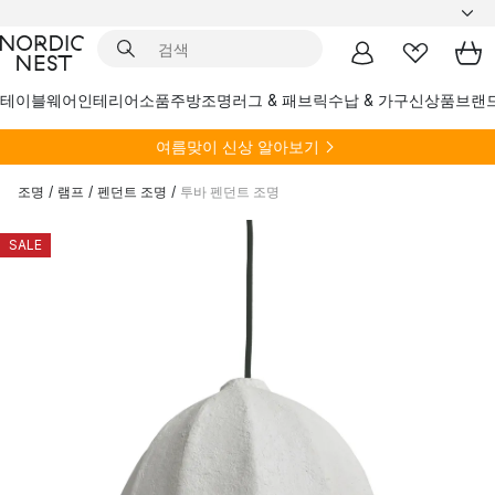
테이블웨어
인테리어소품
주방
조명
러그 & 패브릭
수납 & 가구
신상품
브랜
여름
맞이 신상 알아보기
조명
/
램프
/
펜던트 조명
/
투바 펜던트 조명
SALE