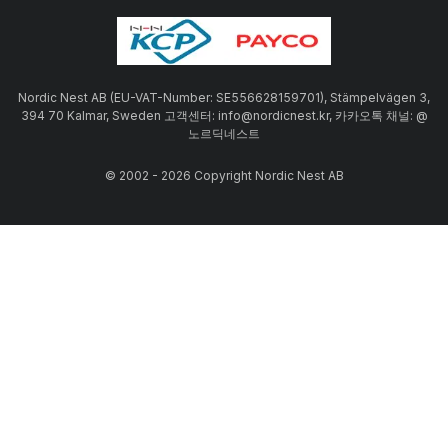
Nordic Nest AB (EU-VAT-Number: SE556628159701), Stämpelvägen 3,
394 70 Kalmar, Sweden 고객센터: info@nordicnest.kr, 카카오톡 채널: @
노르딕네스트
© 2002 - 2026 Copyright Nordic Nest AB