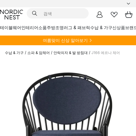
테이블웨어
인테리어소품
주방
조명
러그 & 패브릭
수납 & 가구
신상품
브랜
여름
맞이 신상 알아보기
수납 & 가구
/
소파 & 암체어
/
안락의자 & 발 받침대
/
J166 예르나 체어