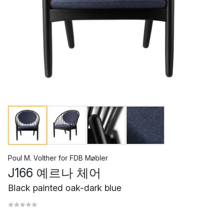
Poul M. Volther
for
FDB Møbler
J166 예르나 체어
Black painted oak-dark blue