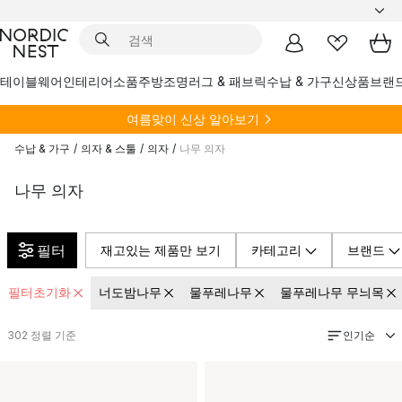
테이블웨어
인테리어소품
주방
조명
러그 & 패브릭
수납 & 가구
신상품
브랜
여름
맞이 신상 알아보기
수납 & 가구
/
의자 & 스툴
/
의자
/
나무 의자
나무 의자
필터
재고있는 제품만 보기
카테고리
브랜드
필터초기화
너도밤나무
물푸레나무
물푸레나무 무늬목
인기순
302
정렬 기준