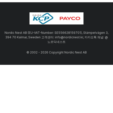
Nordic Nest AB (EU-VAT-Number: SE556628159701), Stämpelvägen 3,
394 70 Kalmar, Sweden 고객센터: info@nordicnest.kr, 카카오톡 채널: @
노르딕네스트
© 2002 - 2026 Copyright Nordic Nest AB