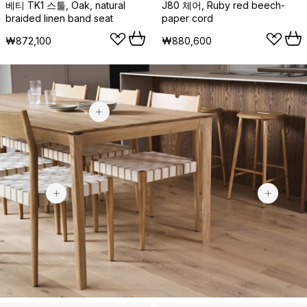
베티 TK1 스툴, Oak, natural
J80 체어, Ruby red beech-
braided linen band seat
paper cord
₩872,100
₩880,600
₩34,500
₩399,900
₩