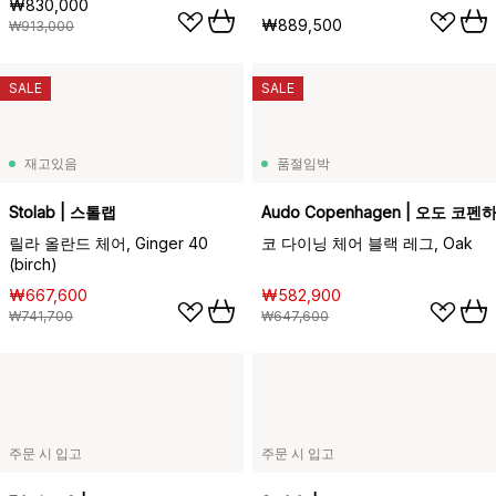
₩830,000
₩889,500
₩913,000
SALE
SALE
재고있음
품절임박
Stolab | 스톨랩
Audo Copenhagen | 오도 코펜
릴라 올란드 체어, Ginger 40
코 다이닝 체어 블랙 레그, Oak
(birch)
₩667,600
₩582,900
₩741,700
₩647,600
주문 시 입고
주문 시 입고