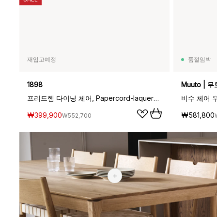
재입고예정
품절임박
1898
Muuto | 무
프리드헴 다이닝 체어, Papercord-laquered oak
비수 체어 우든
₩399,900
₩581,800
₩552,700
₩34,500