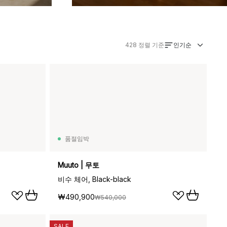
인기순
428
정렬 기준
품절임박
Muuto | 무토
비수 체어, Black-black
₩490,900
₩540,000
SALE