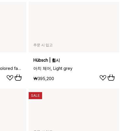
주문 시 입고
Hübsch | 휩시
테트라 라운지 체어, Concrete-colored fabric–natural oiled oak
아치 체어, Light grey
₩395,200
SALE