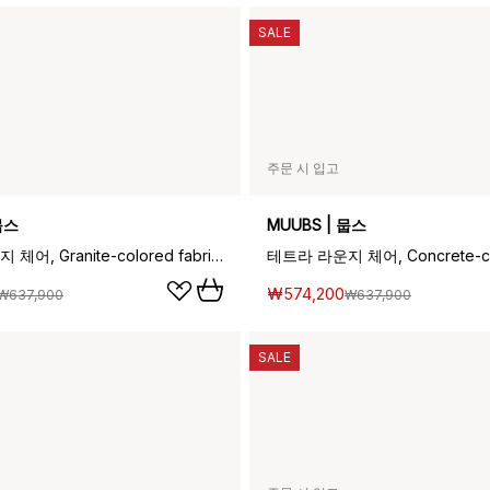
SALE
주문 시 입고
뭅스
MUUBS | 뭅스
테트라 라운지 체어, Granite-colored fabric–dark oiled oak
₩574,200
₩637,900
₩637,900
SALE