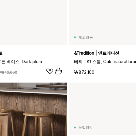
재고있음
토
&Tradition | 앤트레디션
 베이스, Dark plum
₩872,100
₩640,000
품절임박