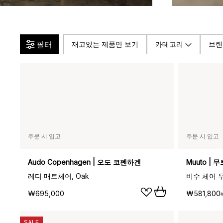
필터
재고있는 제품만 보기
카테고리
브랜
주문 시 입고
주문 시 입고
Audo Copenhagen | 오도 코펜하겐
Muuto | 무
레디 매트체어, Oak
비수 체어 우든
₩695,000
₩581,800
SALE