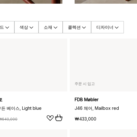
드
색상
소재
콜렉션
디자이너
주문 시 입고
토
FDB Møbler
 베이스, Light blue
J46 체어, Mailbox red
₩433,000
₩640,000