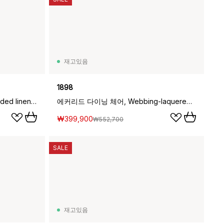
재고있음
1898
베티 TK1 스툴, Oak, natural braided linen band seat
에커리드 다이닝 체어, Webbing-laquered oak
₩399,900
₩552,700
SALE
재고있음