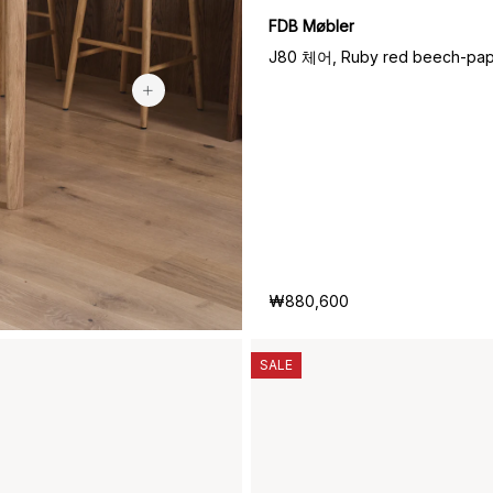
FDB Møbler
₩259,900
J80 체어, Ruby red beech-pap
₩880,600
SALE