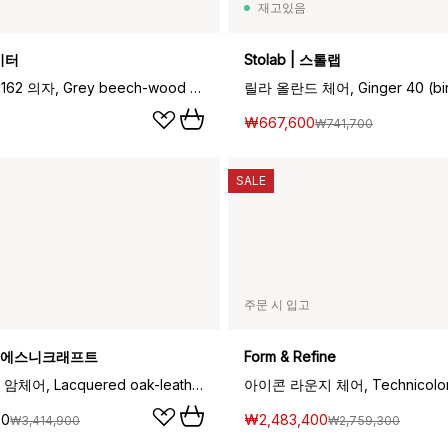
재고있음
메이터
Stolab | 스톨랩
컨셔스 BM3162 의자, Grey beech-wood waste grey
릴라 올란드 체어, Ginger 40 (bir
₩667,600
₩741,700
SALE
주문 시 입고
ft | 에스니크래프트
Form & Refine
아이 라운지 암체어, Lacquered oak-leather Sienna
00
₩2,483,400
₩3,414,900
₩2,759,300