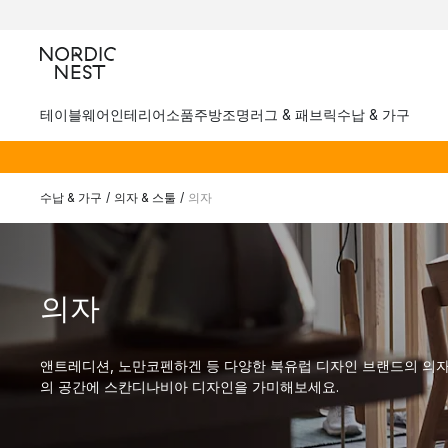
테이블웨어
인테리어소품
주방
조명
러그 & 패브릭
수납 & 가구
수납 & 가구
/
의자 & 스툴
/
의자
의자
앤트레디션, 노만코펜하겐 등 다양한 북유럽 디자인 브랜드의 의자
의 공간에 스칸디나비아 디자인을 가미해보세요.