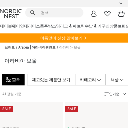
테이블웨어
인테리어소품
주방
조명
러그 & 패브릭
수납 & 가구
신상품
브랜
여름
맞이 신상 알아보기
브랜드
/
Arabia | 아라비아핀란드
/
아라비아 보울
아라비아 보울
필터
재고있는 제품만 보기
카테고리
색상
인기순
41
정렬 기준
SALE
SALE