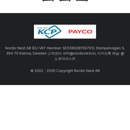
Nordic Nest AB (EU-VAT-Number: SE556628159701), Stämpelvägen 3,
394 70 Kalmar, Sweden 고객센터: info@nordicnest.kr, 카카오톡 채널: @
노르딕네스트
© 2002 - 2026 Copyright Nordic Nest AB