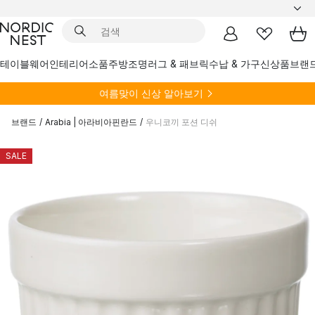
테이블웨어
인테리어소품
주방
조명
러그 & 패브릭
수납 & 가구
신상품
브랜
여름
맞이 신상 알아보기
브랜드
/
Arabia | 아라비아핀란드
/
우니코끼 포션 디쉬
SALE