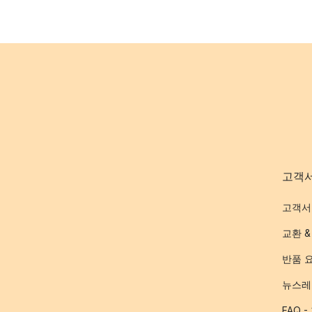
고객
고객서
교환 &
반품 
뉴스레
FAQ 