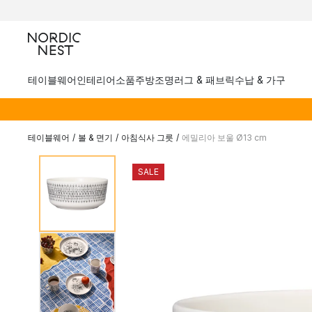
테이블웨어
인테리어소품
주방
조명
러그 & 패브릭
수납 & 가구
테이블웨어
/
볼 & 면기
/
아침식사 그릇
/
에밀리아 보울 Ø13 cm
SALE