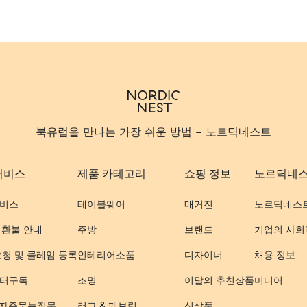
북유럽을 만나는 가장 쉬운 방법 - 노르딕네스트
서비스
제품 카테고리
쇼핑 정보
노르딕네
비스
테이블웨어
매거진
노르딕네스
 환불 안내
주방
브랜드
기업의 사회
요청 및 클레임 등록
인테리어소품
디자이너
채용 정보
터구독
조명
이달의 추천상품
미디어
- 자주묻는질문
러그 & 패브릭
신상품