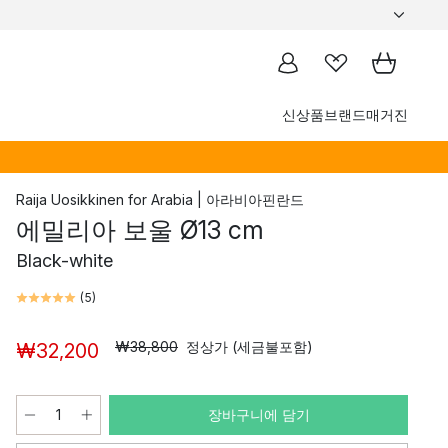
신상품
브랜드
매거진
Raija Uosikkinen
for
Arabia | 아라비아핀란드
에밀리아 보울 Ø13 cm
Black-white
(
5
)
₩38,800
정상가 (세금불포함)
₩32,200
장바구니에 담기