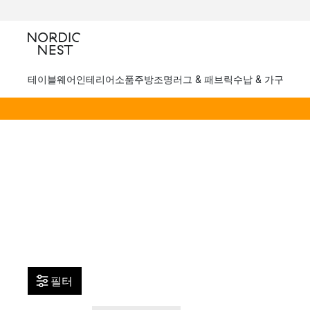
테이블웨어
인테리어소품
주방
조명
러그 & 패브릭
수납 & 가구
필터