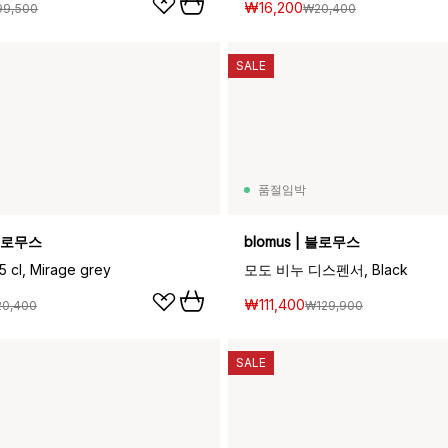
₩16,200
9,500
₩20,400
SALE
품절임박
 블로무스
blomus | 블로무스
cl, Mirage grey
모도 비누 디스펜서, Black
₩111,400
0,400
₩129,900
SALE