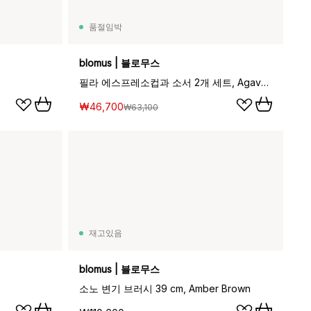
품절임박
blomus | 블로무스
필라 에스프레소컵과 소서 2개 세트, Agave green
₩46,700
₩63,100
재고있음
blomus | 블로무스
소노 변기 브러시 39 cm, Amber Brown