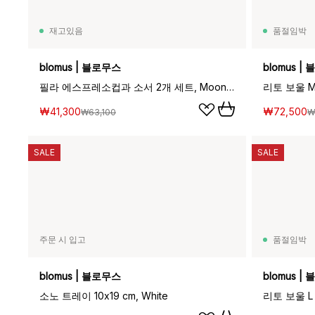
재고있음
품절임박
blomus | 블로무스
blomus |
필라 에스프레소컵과 소서 2개 세트, Moonbeam
리토 보울 M 
₩41,300
₩72,500
₩63,100
₩
SALE
SALE
주문 시 입고
품절임박
blomus | 블로무스
blomus |
소노 트레이 10x19 cm, White
리토 보울 L Ø