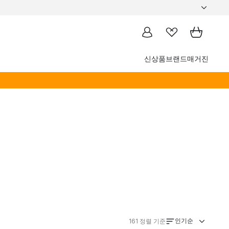
신상품
브랜드
매거진
인기순
161
정렬 기준