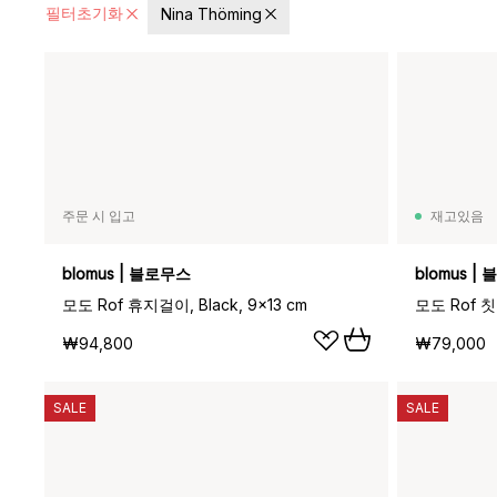
필터초기화
Nina Thöming
주문 시 입고
재고있음
blomus | 블로무스
blomus |
모도 Rof 휴지걸이, Black, 9x13 cm
모도 Rof 칫솔
₩94,800
₩79,000
SALE
SALE