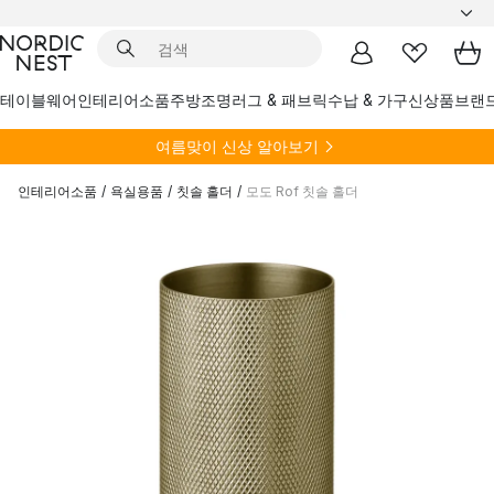
테이블웨어
인테리어소품
주방
조명
러그 & 패브릭
수납 & 가구
신상품
브랜
여름
맞이 신상 알아보기
인테리어소품
/
욕실용품
/
칫솔 홀더
/
모도 Rof 칫솔 홀더