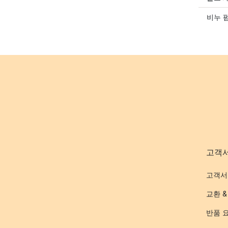
비누 
고객
고객서
교환 &
반품 