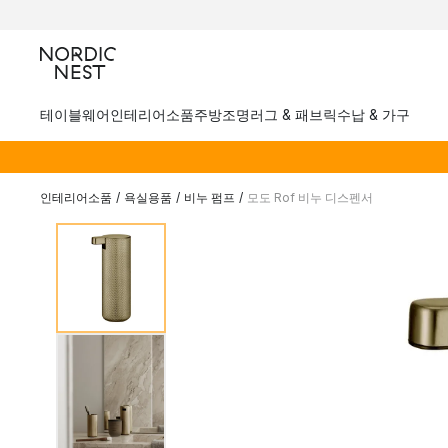
테이블웨어
인테리어소품
주방
조명
러그 & 패브릭
수납 & 가구
인테리어소품
/
욕실용품
/
비누 펌프
/
모도 Rof 비누 디스펜서