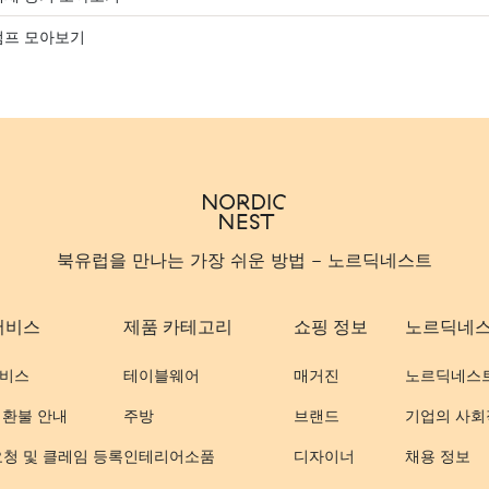
펌프 모아보기
북유럽을 만나는 가장 쉬운 방법 - 노르딕네스트
서비스
제품 카테고리
쇼핑 정보
노르딕네
비스
테이블웨어
매거진
노르딕네스
 환불 안내
주방
브랜드
기업의 사회
요청 및 클레임 등록
인테리어소품
디자이너
채용 정보