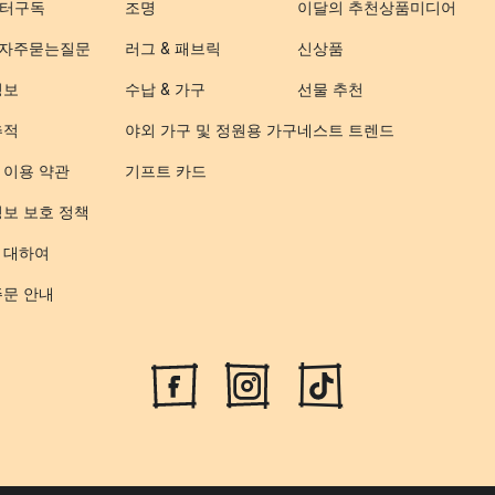
터구독
조명
이달의 추천상품
미디어
- 자주묻는질문
러그 & 패브릭
신상품
정보
수납 & 가구
선물 추천
추적
야외 가구 및 정원용 가구
네스트 트렌드
 이용 약관
기프트 카드
정보 보호 정책
 대하여
주문 안내