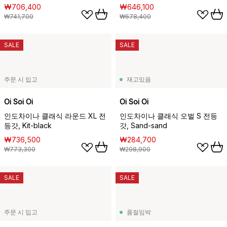
₩706,400
₩646,100
₩741,700
₩678,400
SALE
SALE
주문 시 입고
재고있음
Oi Soi Oi
Oi Soi Oi
인도차이나 클래식 라운드 XL 전
인도차이나 클래식 오벌 S 전등
등갓, Kit-black
갓, Sand-sand
₩736,500
₩284,700
₩773,300
₩298,900
SALE
SALE
주문 시 입고
품절임박