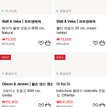
재고있음
품절임박
Watt & Veke | 와트앤베케
Watt & Veke | 와트앤베케
베이직 플랫 전등갓 Ø36 cm,
롤라 전등갓 26 cm, cream
Natural
(white)
₩75,100
₩73,000
₩79,000
₩94,800
SALE
SALE
품절임박
품절임박
Olsson & Jensen | 올손 앤드 젠슨
Oi Soi Oi
그레이스 전등갓 Ø46 cm,
Indochina 클래식 Umbrella 전등
Vanilla
갓, Offwhite
₩102,900
₩841,600
₩110,600
₩1,026,300