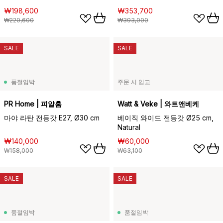
₩198,600
₩353,700
₩220,600
₩393,000
SALE
SALE
품절임박
주문 시 입고
PR Home | 피알홈
Watt & Veke | 와트앤베케
마야 라탄 전등갓 E27, Ø30 cm
베이직 와이드 전등갓 Ø25 cm,
Natural
₩140,000
₩60,000
₩158,000
₩63,100
SALE
SALE
품절임박
품절임박