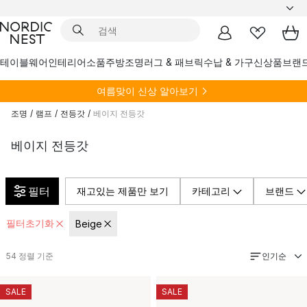
테이블웨어
인테리어소품
주방
조명
러그 & 패브릭
수납 & 가구
신상품
브랜
여름
맞이 신상 알아보기
조명
/
램프
/
전등갓
/
베이지 전등갓
베이지 전등갓
필터
재고있는 제품만 보기
카테고리
브랜드
필터초기화
Beige
인기순
54
정렬 기준
SALE
SALE