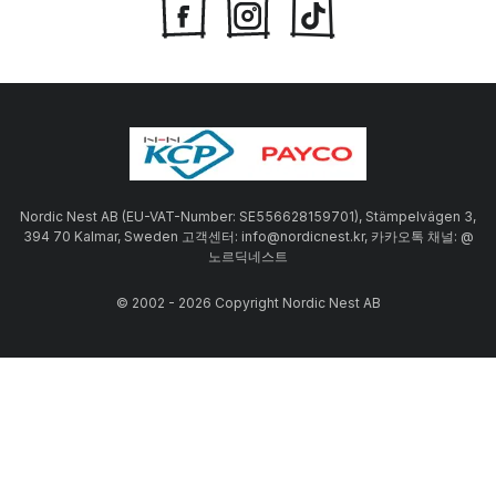
Nordic Nest AB (EU-VAT-Number: SE556628159701), Stämpelvägen 3,
394 70 Kalmar, Sweden 고객센터: info@nordicnest.kr, 카카오톡 채널: @
노르딕네스트
© 2002 - 2026 Copyright Nordic Nest AB