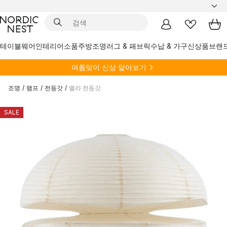
테이블웨어
인테리어소품
주방
조명
러그 & 패브릭
수납 & 가구
신상품
브랜
여름
맞이 신상 알아보기
조명
/
램프
/
전등갓
/
멜라 전등갓
SALE