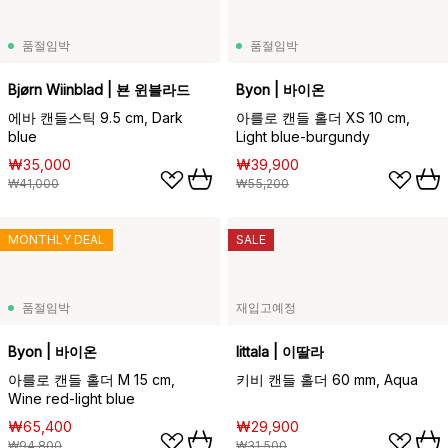
품절임박
품절임박
Bjørn Wiinblad | 뵨 윈블라드
Byon | 바이온
에바 캔들스틱 9.5 cm, Dark
아를로 캔들 홀더 XS 10 cm,
blue
Light blue-burgundy
₩35,000
₩39,900
₩41,000
₩55,200
MONTHLY DEAL
SALE
품절임박
재입고예정
Byon | 바이온
Iittala | 이딸라
아를로 캔들 홀더 M 15 cm,
키비 캔들 홀더 60 mm, Aqua
Wine red-light blue
₩65,400
₩29,900
₩94,800
₩31,500