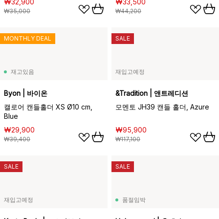
₩32,900
₩33,500
₩35,000
₩44,200
MONTHLY DEAL
SALE
재고있음
재입고예정
Byon | 바이온
&Tradition | 앤트레디션
캘로어 캔들홀더 XS Ø10 cm,
모멘토 JH39 캔들 홀더, Azure
Blue
₩29,900
₩95,900
₩39,400
₩117,100
SALE
SALE
재입고예정
품절임박