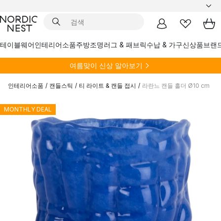
테이블웨어
인테리어소품
주방
조명
러그 & 패브릭
수납 & 가구
신상품
브랜
여름
맞이 신상 알아보기
인테리어소품
/
캔들스틱
/
티 라이트 & 캔들 접시
/
라란느 캔들 홀더 Ø10 cm
MONTHLY DEAL