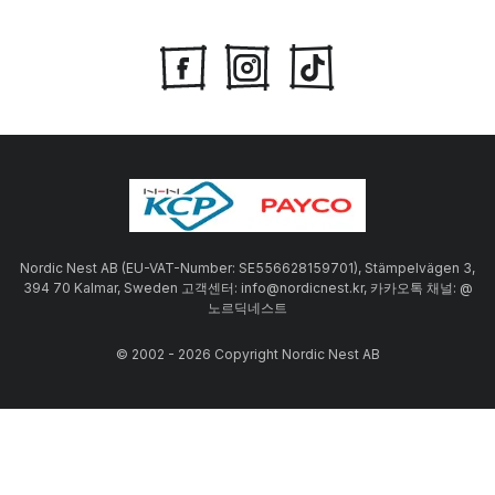
Nordic Nest AB (EU-VAT-Number: SE556628159701), Stämpelvägen 3,
394 70 Kalmar, Sweden 고객센터: info@nordicnest.kr, 카카오톡 채널: @
노르딕네스트
© 2002 - 2026 Copyright Nordic Nest AB