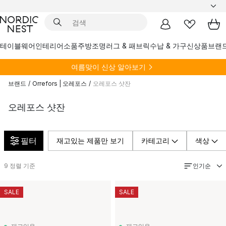
테이블웨어
인테리어소품
주방
조명
러그 & 패브릭
수납 & 가구
신상품
브랜
여름
맞이 신상 알아보기
브랜드
/
Orrefors | 오레포스
/
오레포스 샷잔
오레포스 샷잔
필터
재고있는 제품만 보기
카테고리
색상
인기순
9
정렬 기준
SALE
SALE