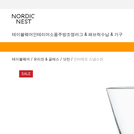
테이블웨어
인테리어소품
주방
조명
러그 & 패브릭
수납 & 가구
테이블웨어
/
유리잔 & 글래스
/
샷잔
/
인터메조 스냅스잔
SALE