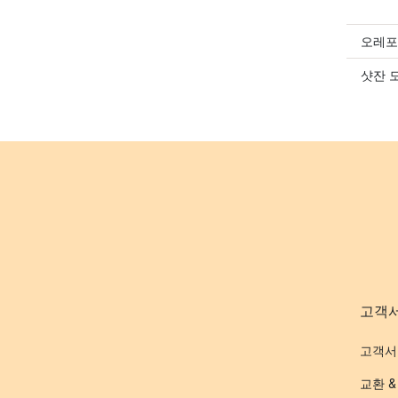
오레포
샷잔 
고객
고객서
교환 &