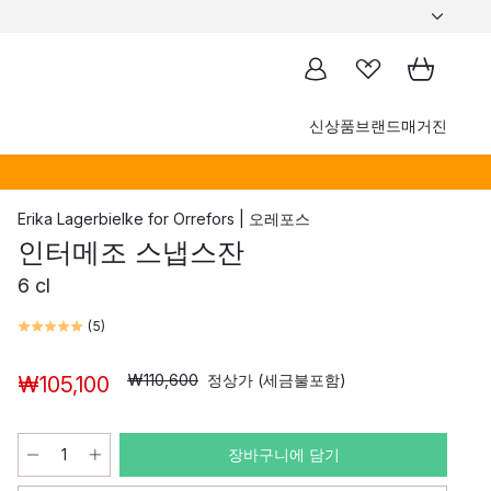
신상품
브랜드
매거진
Erika Lagerbielke
for
Orrefors | 오레포스
인터메조 스냅스잔
6 cl
(
5
)
₩110,600
정상가 (세금불포함)
₩105,100
장바구니에 담기