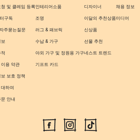
요청 및 클레임 등록
인테리어소품
디자이너
채용 정보
터구독
조명
이달의 추천상품
미디어
- 자주묻는질문
러그 & 패브릭
신상품
정보
수납 & 가구
선물 추천
추적
야외 가구 및 정원용 가구
네스트 트렌드
 이용 약관
기프트 카드
정보 보호 정책
 대하여
주문 안내