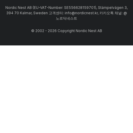
Nordic Nest AB (EU-VAT-Number: SE556628159701), Stämpelvägen 3,
394 70 Kalmar, Sweden 고객센터: info@nordicnest.kr, 카카오톡 채널: @
노르딕네스트
© 2002 - 2026 Copyright Nordic Nest AB