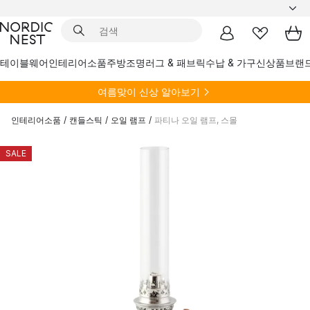
테이블웨어
인테리어소품
주방
조명
러그 & 패브릭
수납 & 가구
신상품
브랜
여름
맞이 신상 알아보기
인테리어소품
/
캔들스틱
/
오일 램프
/
파티나 오일 램프, 스몰
SALE