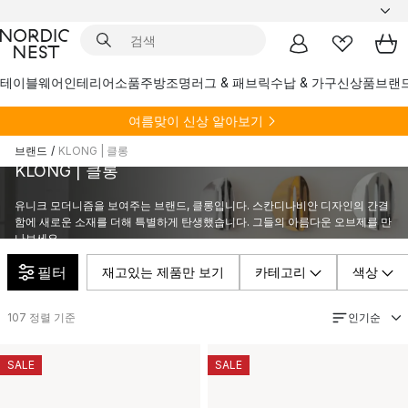
테이블웨어
인테리어소품
주방
조명
러그 & 패브릭
수납 & 가구
신상품
브랜
여름
맞이 신상 알아보기
브랜드
/
KLONG | 클롱
KLONG | 클롱
유니크 모더니즘을 보여주는 브랜드, 클롱입니다. 스칸디나비안 디자인의 간결
함에 새로운 소재를 더해 특별하게 탄생했습니다. 그들의 아름다운 오브제를 만
나보세요.
필터
재고있는 제품만 보기
카테고리
색상
인기순
107
정렬 기준
SALE
SALE