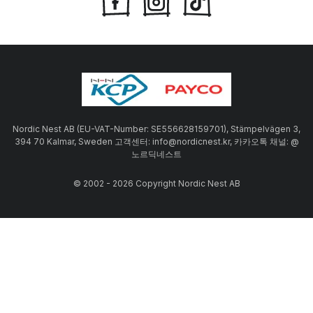
Nordic Nest AB (EU-VAT-Number: SE556628159701), Stämpelvägen 3,
394 70 Kalmar, Sweden 고객센터: info@nordicnest.kr, 카카오톡 채널: @
노르딕네스트
© 2002 - 2026 Copyright Nordic Nest AB