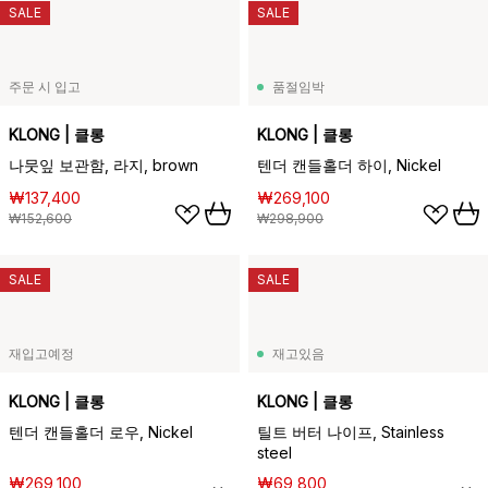
SALE
SALE
주문 시 입고
품절임박
KLONG | 클롱
KLONG | 클롱
나뭇잎 보관함, 라지, brown
텐더 캔들홀더 하이, Nickel
₩137,400
₩269,100
₩152,600
₩298,900
SALE
SALE
재입고예정
재고있음
KLONG | 클롱
KLONG | 클롱
텐더 캔들홀더 로우, Nickel
틸트 버터 나이프, Stainless
steel
₩269,100
₩69,800