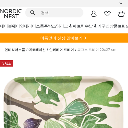
테이블웨어
인테리어소품
주방
조명
러그 & 패브릭
수납 & 가구
신상품
브랜
여름
맞이 신상 알아보기
인테리어소품
/
데코레이션
/
인테리어 트레이
/
피그스 트레이 20x27 cm
SALE