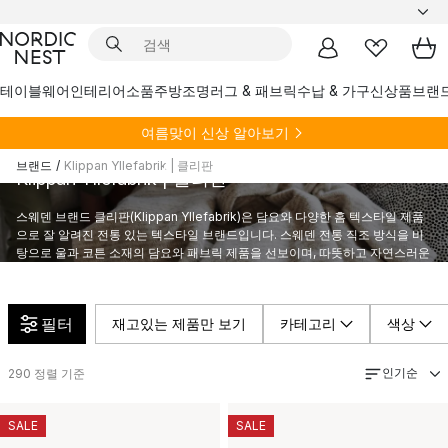
테이블웨어
인테리어소품
주방
조명
러그 & 패브릭
수납 & 가구
신상품
브랜
여름
맞이 신상 알아보기
브랜드
/
Klippan Yllefabrik | 클리판
Klippan Yllefabrik | 클리판
스웨덴 브랜드 클리판(Klippan Yllefabrik)은 담요와 다양한 홈 텍스타일 제품
으로 잘 알려진 전통 있는 텍스타일 브랜드입니다. 스웨덴 전통 직조 방식을 바
탕으로 울과 코튼 소재의 담요와 패브릭 제품을 선보이며, 따뜻하고 자연스러운
북유럽 감성을 전합니다.
필터
재고있는 제품만 보기
카테고리
색상
인기순
290
정렬 기준
SALE
SALE