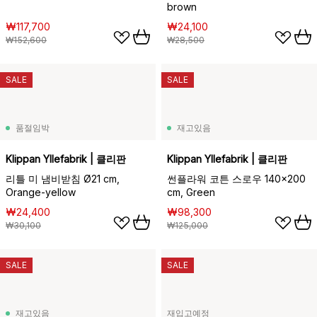
brown
₩117,700
₩24,100
₩152,600
₩28,500
SALE
SALE
품절임박
재고있음
Klippan Yllefabrik | 클리판
Klippan Yllefabrik | 클리판
리틀 미 냄비받침 Ø21 cm,
썬플라워 코튼 스로우 140x200
Orange-yellow
cm, Green
₩24,400
₩98,300
₩30,100
₩125,000
SALE
SALE
재고있음
재입고예정