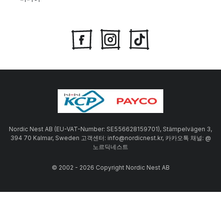
Nordic Nest AB (EU-VAT-Number: SE556628159701), Stämpelvägen 3,
394 70 Kalmar, Sweden 고객센터: info@nordicnest.kr, 카카오톡 채널: @
노르딕네스트
© 2002 - 2026 Copyright Nordic Nest AB