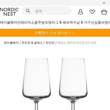
테이블웨어
인테리어소품
주방
조명
러그 & 패브릭
수납 & 가구
신상품
브랜
여름
맞이 신상 알아보기
테이블웨어
/
유리잔 & 글래스
/
와인잔
/
에센스 화이트와인잔 2개 세트