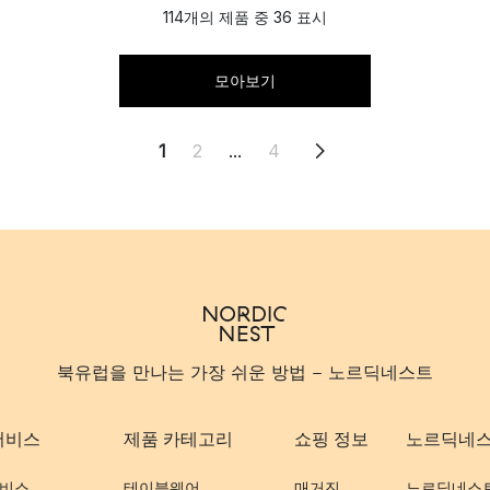
114개의 제품 중 36 표시
모아보기
1
2
...
4
북유럽을 만나는 가장 쉬운 방법 - 노르딕네스트
서비스
제품 카테고리
쇼핑 정보
노르딕네
비스
테이블웨어
매거진
노르딕네스