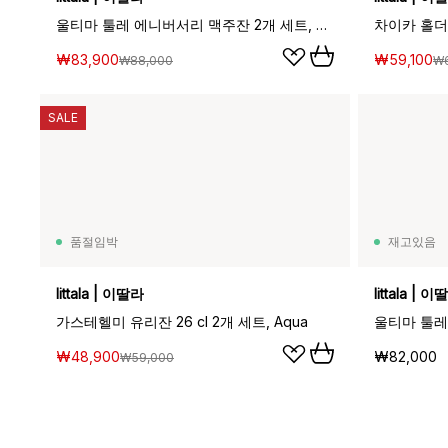
울티마 툴레 에니버서리 맥주잔 2개 세트, 34 cl
차이카 홀더 
₩83,900
₩59,100
₩88,000
₩
SALE
품절임박
재고있음
Iittala | 이딸라
Iittala | 
가스테헬미 유리잔 26 cl 2개 세트, Aqua
울티마 툴레 
₩48,900
₩82,000
₩59,000