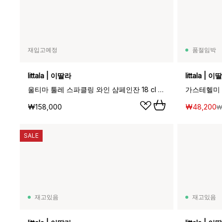
재입고예정
품절임박
Iittala | 이딸라
Iittala | 
울티마 툴레 스파클링 와인 샴페인잔 18 cl 4개 세트, Clear
가스테헬미 유리
₩158,000
₩48,200
₩
SALE
재고있음
재고있음