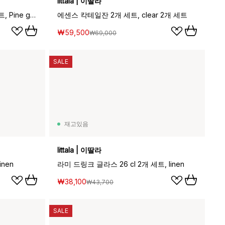
Iittala | 이딸라
가스테헬미 유리잔 30 cl, 2개 세트, Pine green
에센스 칵테일잔 2개 세트, clear 2개 세트
₩59,500
₩69,000
SALE
재고있음
Iittala | 이딸라
inen
라미 드링크 글라스 26 cl 2개 세트, linen
₩38,100
₩43,700
SALE