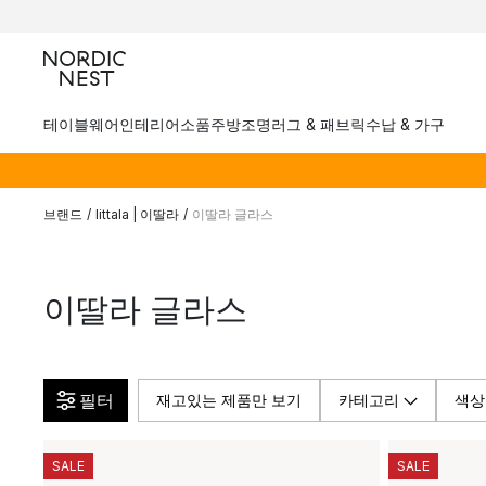
테이블웨어
인테리어소품
주방
조명
러그 & 패브릭
수납 & 가구
브랜드
/
Iittala | 이딸라
/
이딸라 글라스
이딸라 글라스
필터
재고있는 제품만 보기
카테고리
색상
SALE
SALE