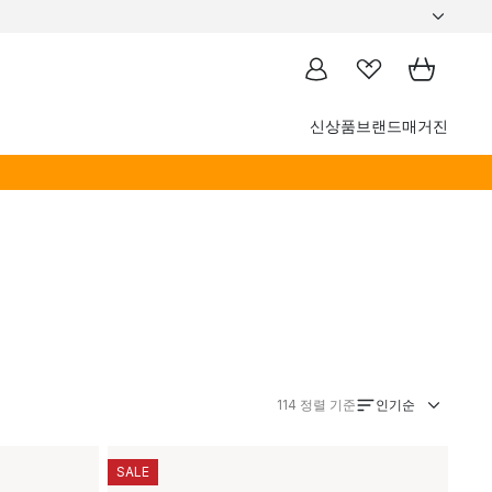
신상품
브랜드
매거진
인기순
114
정렬 기준
SALE