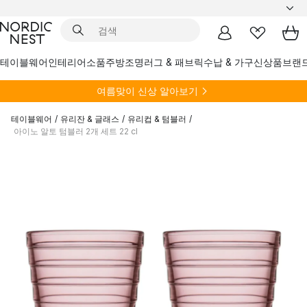
테이블웨어
인테리어소품
주방
조명
러그 & 패브릭
수납 & 가구
신상품
브랜
여름
맞이 신상 알아보기
테이블웨어
/
유리잔 & 글래스
/
유리컵 & 텀블러
/
아이노 알토 텀블러 2개 세트 22 cl