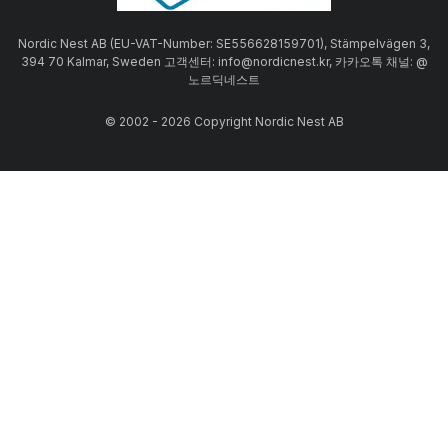
Nordic Nest AB (EU-VAT-Number: SE556628159701), Stämpelvägen 3,
394 70 Kalmar, Sweden 고객센터: info@nordicnest.kr, 카카오톡 채널: @
노르딕네스트
© 2002 - 2026 Copyright Nordic Nest AB