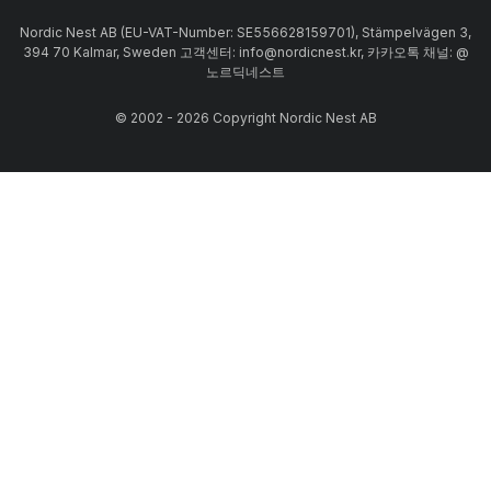
Nordic Nest AB (EU-VAT-Number: SE556628159701), Stämpelvägen 3,
394 70 Kalmar, Sweden 고객센터: info@nordicnest.kr, 카카오톡 채널: @
노르딕네스트
© 2002 - 2026 Copyright Nordic Nest AB