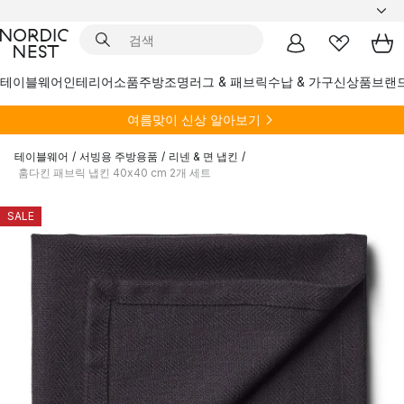
테이블웨어
인테리어소품
주방
조명
러그 & 패브릭
수납 & 가구
신상품
브랜
여름
맞이 신상 알아보기
테이블웨어
/
서빙용 주방용품
/
리넨 & 면 냅킨
/
훔다킨 패브릭 냅킨 40x40 cm 2개 세트
SALE