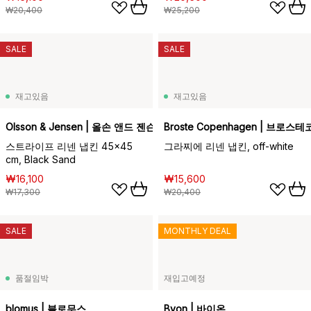
₩20,400
₩25,200
SALE
SALE
재고있음
재고있음
Olsson & Jensen | 올손 앤드 젠슨
Broste Copenhagen | 브로
스트라이프 리넨 냅킨 45x45
그라찌에 리넨 냅킨, off-white
cm, Black Sand
₩16,100
₩15,600
₩17,300
₩20,400
SALE
MONTHLY DEAL
품절임박
재입고예정
blomus | 블로무스
Byon | 바이온