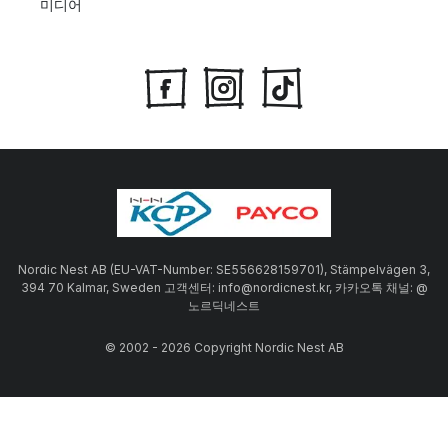
미디어
Nordic Nest AB (EU-VAT-Number: SE556628159701), Stämpelvägen 3,
394 70 Kalmar, Sweden 고객센터: info@nordicnest.kr, 카카오톡 채널: @
노르딕네스트
© 2002 - 2026 Copyright Nordic Nest AB