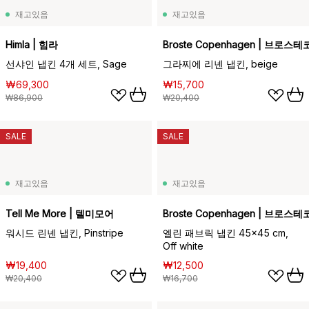
재고있음
재고있음
Himla | 힘라
Broste Copenhagen | 브로
선샤인 냅킨 4개 세트, Sage
그라찌에 리넨 냅킨, beige
₩69,300
₩15,700
₩86,900
₩20,400
SALE
SALE
재고있음
재고있음
Tell Me More | 텔미모어
Broste Copenhagen | 브로
워시드 린넨 냅킨, Pinstripe
엘린 패브릭 냅킨 45x45 cm,
Off white
₩19,400
₩12,500
₩20,400
₩16,700