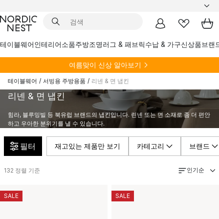
테이블웨어
인테리어소품
주방
조명
러그 & 패브릭
수납 & 가구
신상품
브랜
여름
맞이 신상 알아보기
테이블웨어
/
서빙용 주방용품
/
리넨 & 면 냅킨
리넨 & 면 냅킨
힘라, 블루밍빌 등 북유럽 브랜드의 냅킨입니다. 린넨 또는 면 소재로 좀 더 편안
하고 우아한 분위기를 낼 수 있습니다.
필터
재고있는 제품만 보기
카테고리
브랜드
인기순
132
정렬 기준
SALE
SALE