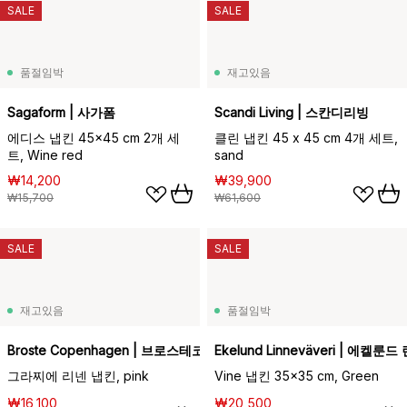
SALE
SALE
품절임박
재고있음
Sagaform | 사가폼
Scandi Living | 스칸디리빙
에디스 냅킨 45x45 cm 2개 세
클린 냅킨 45 x 45 cm 4개 세트,
트, Wine red
sand
₩14,200
₩39,900
₩15,700
₩61,600
SALE
SALE
재고있음
품절임박
Broste Copenhagen | 브로스테코펜하겐
Ekelund Linneväveri | 에켈
그라찌에 리넨 냅킨, pink
Vine 냅킨 35x35 cm, Green
₩16,100
₩20,500