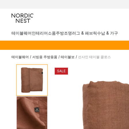
테이블웨어
인테리어소품
주방
조명
러그 & 패브릭
수납 & 가구
테이블웨어
/
서빙용 주방용품
/
테이블보
/
선샤인 테이블 클로스
SALE