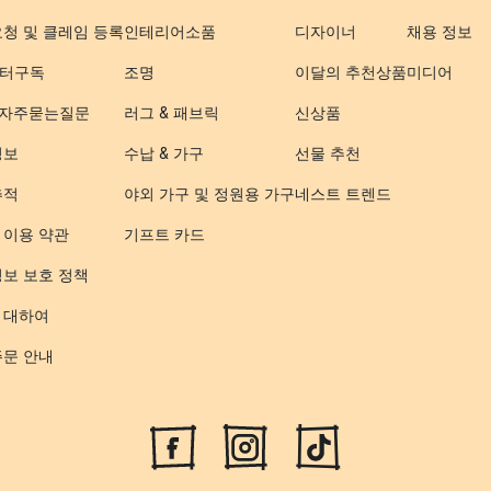
요청 및 클레임 등록
인테리어소품
디자이너
채용 정보
터구독
조명
이달의 추천상품
미디어
- 자주묻는질문
러그 & 패브릭
신상품
정보
수납 & 가구
선물 추천
추적
야외 가구 및 정원용 가구
네스트 트렌드
 이용 약관
기프트 카드
정보 보호 정책
 대하여
주문 안내