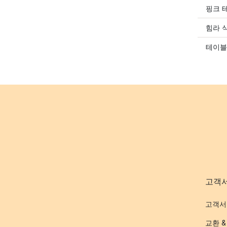
핑크 
힘라 
테이블
고객
고객서
교환 &