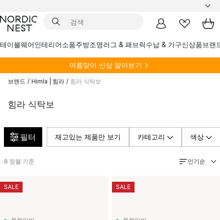
테이블웨어
인테리어소품
주방
조명
러그 & 패브릭
수납 & 가구
신상품
브랜
여름
맞이 신상 알아보기
브랜드
/
Himla | 힘라
/
힘라 식탁보
힘라 식탁보
필터
재고있는 제품만 보기
카테고리
색상
인기순
8
정렬 기준
SALE
SALE