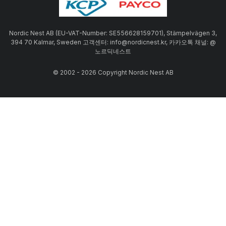
Nordic Nest AB (EU-VAT-Number: SE556628159701), Stämpelvägen 3,
394 70 Kalmar, Sweden 고객센터: info@nordicnest.kr, 카카오톡 채널: @
노르딕네스트
© 2002 - 2026 Copyright Nordic Nest AB