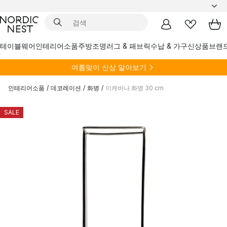
테이블웨어
인테리어소품
주방
조명
러그 & 패브릭
수납 & 가구
신상품
브랜
여름
맞이 신상 알아보기
인테리어소품
/
데코레이션
/
화병
/
이케바나 화병 30 cm
SALE