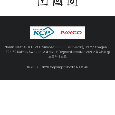
Nordic Nest AB (EU-VAT-Number: SE556628159701), Stämpelvägen 3,
394 70 Kalmar, Sweden 고객센터: info@nordicnest.kr, 카카오톡 채널: @
노르딕네스트
© 2002 - 2026 Copyright Nordic Nest AB