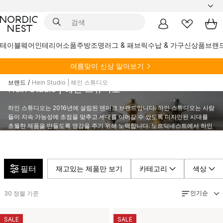
테이블웨어
인테리어소품
주방
조명
러그 & 패브릭
수납 & 가구
신상품
브랜
여름
맞이 신상 알아보기
브랜드
/
Hein Studio | 헤인 스튜디오
Hein Studio | 헤인 스튜디오
하인 스튜디오는 2016년에 설립된 덴마크 브랜드입니다. 하인 스튜디오는 사람
들이 지속 가능성에 초점을 맞추고 세대를 이어갈 수 있도록 디자인된 시대를
초월한 제품을 만들도록 영감을 주기 위해 노력합니다. 노르딕네스트에서 하인
스튜디오의 다양한 고품질 가구를 만나보세요.
필터
재고있는 제품만 보기
카테고리
색상
인기순
30
정렬 기준
SALE
SALE