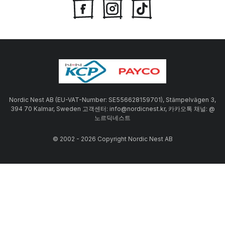
Nordic Nest AB (EU-VAT-Number: SE556628159701), Stämpelvägen 3,
394 70 Kalmar, Sweden 고객센터: info@nordicnest.kr, 카카오톡 채널: @
노르딕네스트
© 2002 - 2026 Copyright Nordic Nest AB