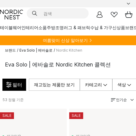
테이블웨어
인테리어소품
주방
조명
러그 & 패브릭
수납 & 가구
신상품
브랜
여름
맞이 신상 알아보기
브랜드
/
Eva Solo | 에바솔로
/
Nordic Kitchen
Eva Solo | 에바솔로 Nordic Kitchen 콜렉션
필터
재고있는 제품만 보기
카테고리
색상
인기순
53
정렬 기준
SALE
SALE