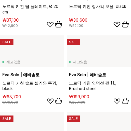
노르딕 키친 딥 플레이트, Ø 20
노르딕 키친 정사각 보울, black
cm
₩37,100
₩36,600
₩42,600
₩52,100
SALE
SALE
재고있음
재고있음
Eva Solo | 에바솔로
Eva Solo | 에바솔로
노르딕 키친 솔트 셀러와 뚜껑,
노르딕 키친 인덕션 팟 1 L,
black
Brushed steel
₩68,700
₩199,900
₩79,000
₩237,100
SALE
SALE