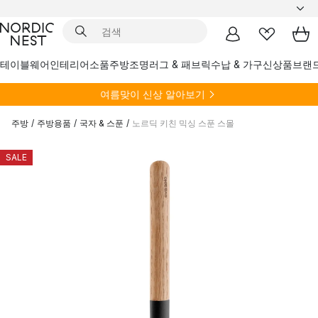
테이블웨어
인테리어소품
주방
조명
러그 & 패브릭
수납 & 가구
신상품
브랜
여름
맞이 신상 알아보기
주방
/
주방용품
/
국자 & 스푼
/
노르딕 키친 믹싱 스푼 스몰
SALE