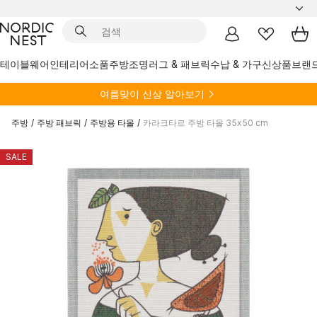
테이블웨어
인테리어소품
주방
조명
러그 & 패브릭
수납 & 가구
신상품
브랜
여름
맞이 신상 알아보기
주방
/
주방 패브릭
/
주방용 타올
/
카라크타르 주방 타올 35x50 cm
SALE