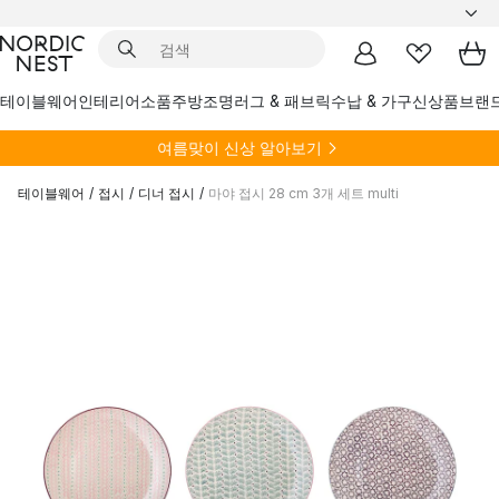
테이블웨어
인테리어소품
주방
조명
러그 & 패브릭
수납 & 가구
신상품
브랜
여름
맞이 신상 알아보기
테이블웨어
/
접시
/
디너 접시
/
마야 접시 28 cm 3개 세트 multi