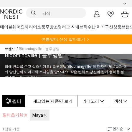
테이블웨어
인테리어소품
주방
조명
러그 & 패브릭
수납 & 가구
신상품
브랜
여름
맞이 신상 알아보기
브랜드
/
Bloomingville | 블루밍빌
Bloomingville | 블루밍빌
집에 변화를 주고 싶으신가요? 블루밍빌(Bloomingville)의 디자인 제품들과 함
께 당신만의 이야기와 스타일을 담으세요. 작은 변화로 당신의 집에 행복을 불
어넣어드리고자 합니다.
필터
재고있는 제품만 보기
카테고리
색상
필터초기화
Maya
인기순
1
정렬 기준