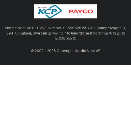
Nordic Nest AB (EU-VAT-Number: SE556628159701), Stämpelvägen 3,
394 70 Kalmar, Sweden 고객센터: info@nordicnest.kr, 카카오톡 채널: @
노르딕네스트
© 2002 - 2026 Copyright Nordic Nest AB