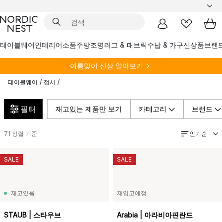
테이블웨어
인테리어소품
주방
조명
러그 & 패브릭
수납 & 가구
신상품
브랜
여름
맞이 신상 알아보기
테이블웨어
/
접시
/
필터
재고있는 제품만 보기
카테고리
브랜드
인기순
71
정렬 기준
SALE
SALE
재고있음
재입고예정
STAUB | 스타우브
Arabia | 아라비아핀란드