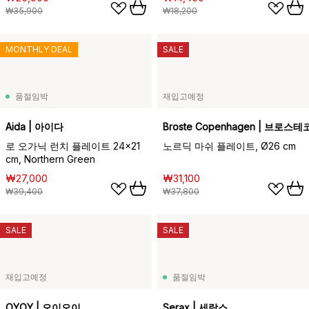
₩35,900
₩18,200
MONTHLY DEAL
SALE
품절임박
재입고예정
Aida | 아이다
Broste Copenhagen | 브로
로 오가닉 런치 플레이트 24x21
노르딕 마쉬 플레이트, Ø26 cm
cm, Northern Green
₩27,000
₩31,100
₩39,400
₩37,800
SALE
SALE
재입고예정
품절임박
OYOY | 오이오이
Serax | 세락스