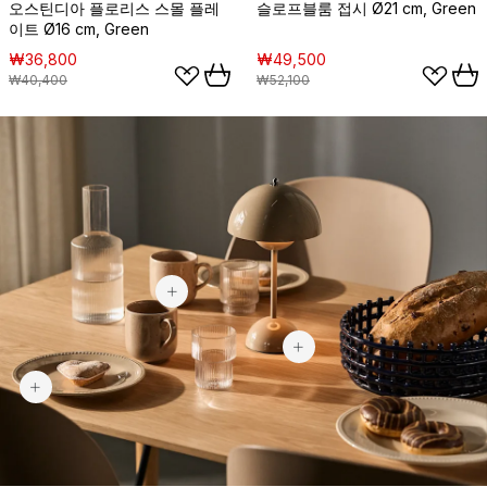
오스틴디아 플로리스 스몰 플레
슬로프블룸 접시 Ø21 cm, Green
이트 Ø16 cm, Green
₩36,800
₩49,500
₩40,400
₩52,100
₩9,900
₩219,900
₩59,900