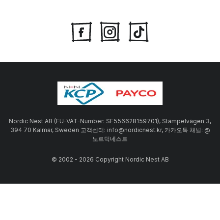
Nordic Nest AB (EU-VAT-Number: SE556628159701), Stämpelvägen 3,
394 70 Kalmar, Sweden 고객센터: info@nordicnest.kr, 카카오톡 채널: @
노르딕네스트
© 2002 - 2026 Copyright Nordic Nest AB