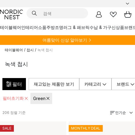
테이블웨어
인테리어소품
주방
조명
러그 & 패브릭
수납 & 가구
신상품
브랜
여름
맞이 신상 알아보기
테이블웨어
/
접시
/
녹색 첩시
녹색 첩시
필터
재고있는 제품만 보기
카테고리
브랜드
필터초기화
Green
인기순
206
정렬 기준
SALE
MONTHLY DEAL