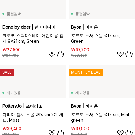
품절임박
품절임박
Done by deer | 던바이디어
Byon | 바이온
크로코 스틱&스테이 어린이용 접
포르토 소서 스몰 Ø17 cm,
시 9x21 cm, Green
Green
₩27,500
₩19,700
₩34,700
₩28,400
SALE
MONTHLY DEAL
재고있음
재고있음
PotteryJo | 포터리조
Byon | 바이온
다리아 접시 스몰 Ø18 cm 2개 세
포르토 소서 스몰 Ø17 cm, Mint
트, Moss
green
₩39,400
₩19,900
₩50,300
₩28,400