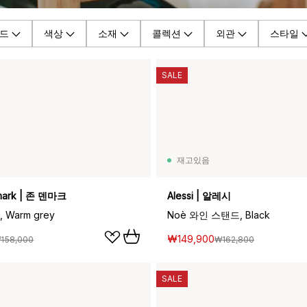
드
색상
소재
콜렉션
외관
스타일
SALE
재고있음
mark | 존 덴마크
Alessi | 알레시
Warm grey
Noè 와인 스탠드, Black
₩149,900
158,000
₩162,800
SALE