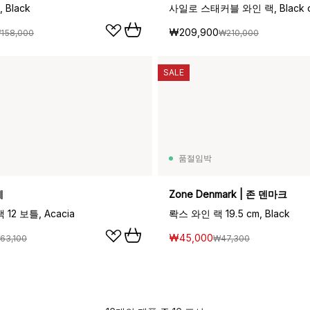
Black
사일로 스태커블 와인 랙, Black oi
₩209,900
158,000
₩210,000
SALE
품절임박
레
Zone Denmark | 존 덴마크
 12 보틀, Acacia
롹스 와인 랙 19.5 cm, Black
₩45,000
63,100
₩47,300