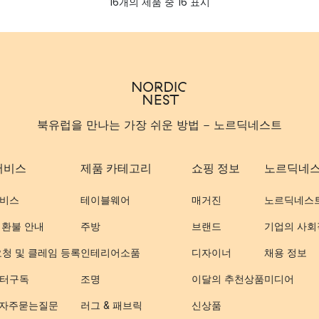
16개의 제품 중 16 표시
북유럽을 만나는 가장 쉬운 방법 - 노르딕네스트
서비스
제품 카테고리
쇼핑 정보
노르딕네
비스
테이블웨어
매거진
노르딕네스
 환불 안내
주방
브랜드
기업의 사회
요청 및 클레임 등록
인테리어소품
디자이너
채용 정보
터구독
조명
이달의 추천상품
미디어
- 자주묻는질문
러그 & 패브릭
신상품