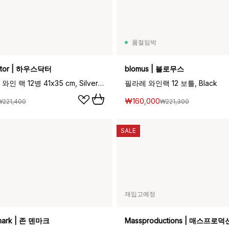
품절임박
ctor | 하우스닥터
blomus | 블로무스
하우스 닥터 와인 랙 12병 41x35 cm, Silver finish
필라레 와인랙 12 보틀, Black
₩160,000
₩221,400
₩221,300
SALE
재입고예정
mark | 존 덴마크
Massproductions | 매스프로