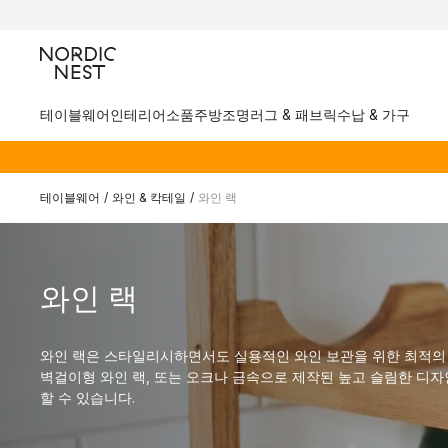
테이블웨어
인테리어소품
주방
조명
러그 & 패브릭
수납 & 가구
테이블웨어
/
와인 & 칵테일
/
와인 랙
와인 랙
와인 랙은 스타일리시하면서도 실용적인 와인 보관을 위한 최적의 
벽걸이형 와인 랙, 또는 오크나 금속으로 제작된 높고 슬림한 디자
할 수 있습니다.