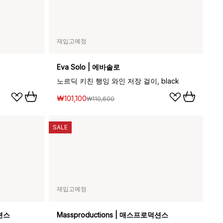
재입고예정
Eva Solo | 에바솔로
노르딕 키친 행잉 와인 저장 걸이, black
₩101,100
₩110,600
SALE
재입고예정
덕션스
Massproductions | 매스프로덕션스