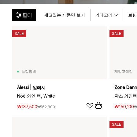
필터
재고있는 제품만 보기
카테고리
브랜
SALE
SALE
품절임박
재입고예정
Alessi | 알레시
Zone Den
Noè 와인 랙, White
롹스 와인랙, 
₩137,500
₩150,100
₩162,800
₩
SALE