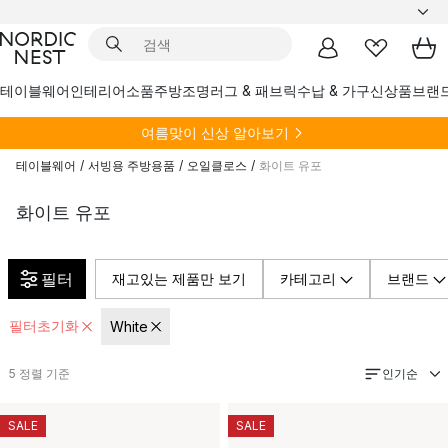
테이블웨어
인테리어소품
주방
조명
러그 & 패브릭
수납 & 가구
신상품
브랜
여름
맞이 신상 알아보기
테이블웨어
/
서빙용 주방용품
/
오일클로스
/
화이트 유포
화이트 유포
필터
재고있는 제품만 보기
카테고리
브랜드
필터초기화
White
인기순
5
정렬 기준
SALE
SALE