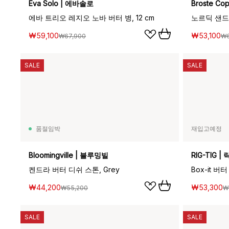
Eva Solo | 에바솔로
Broste C
에바 트리오 레지오 노바 버터 병, 12 cm
노르딕 샌드 
₩59,100
₩53,100
₩67,900
₩6
SALE
SALE
품절임박
재입고예정
Bloomingville | 블루밍빌
RIG-TIG |
켄드라 버터 디쉬 스톤, Grey
Box-it 버터
₩44,200
₩53,300
₩55,200
₩
SALE
SALE