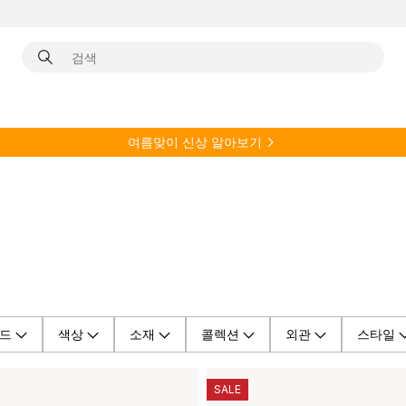
여름
맞이 신상 알아보기
드
색상
소재
콜렉션
외관
스타일
SALE