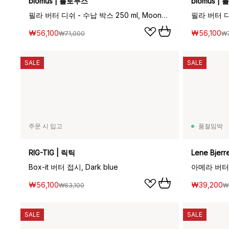
blomus | 블로무스
blomus |
필라 버터 디쉬 - 수납 박스 250 ml, Moonbeam
₩56,100
₩56,100
₩71,000
₩7
SALE
SALE
주문 시 입고
품절임박
RIG-TIG | 릭틱
Lene Bjer
Box-it 버터 접시, Dark blue
아메라 버터 접
₩56,100
₩39,200
₩63,100
₩
SALE
SALE