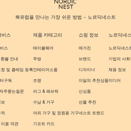
북유럽을 만나는 가장 쉬운 방법 - 노르딕네스트
서비스
제품 카테고리
쇼핑 정보
노르딕네
비스
테이블웨어
매거진
노르딕네스
 환불 안내
주방
브랜드
기업의 사회
요청 및 클레임 등록
인테리어소품
디자이너
채용 정보
터구독
조명
이달의 추천상품
미디어
- 자주묻는질문
러그 & 패브릭
신상품
정보
수납 & 가구
선물 추천
추적
야외 가구 및 정원용 가구
네스트 트렌드
 이용 약관
기프트 카드