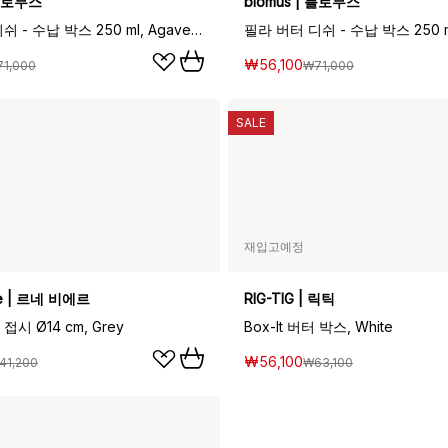
 블로무스
blomus | 블로무스
필라 버터 디쉬 - 수납 박스 250 ml, Agave green
₩56,100
1,000
₩71,000
SALE
재입고예정
re | 르네 비에르
RIG-TIG | 릭틱
시 Ø14 cm, Grey
Box-It 버터 박스, White
₩56,100
41,200
₩63,100