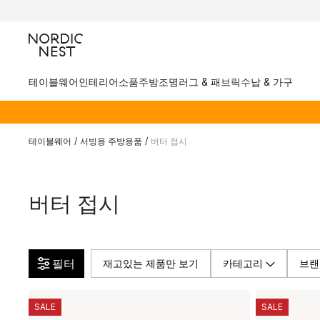
테이블웨어
인테리어소품
주방
조명
러그 & 패브릭
수납 & 가구
테이블웨어
/
서빙용 주방용품
/
버터 접시
버터 접시
필터
재고있는 제품만 보기
카테고리
브랜
SALE
SALE