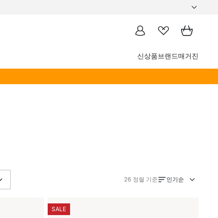
신상품
브랜드
매거진
인기순
26
정렬 기준
SALE